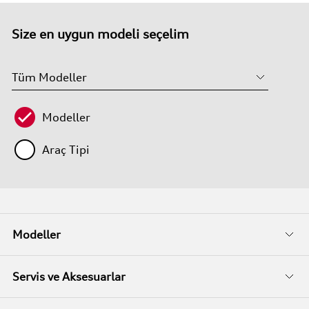
Size en uygun modeli seçelim
Modeller
Araç Tipi
Modeller
Fiyat Listeleri
Servis ve Aksesuarlar