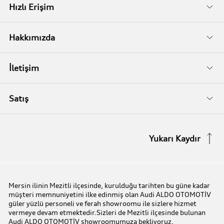
Kampanyalar
Audi Garanti
Hızlı Erişim
İkinci El
Audi Kasko
Servis Randevusu
Hakkımızda
Audi Garanti Plus
Biz Kimiz?
İletişim
Audi Orijinal Aksesuarlar®
İletişim Bilgileri
Satış
Serviste Prestijin 7 Prensibi
İletişim Formu
Stok Araç Arayın
Yukarı Kaydır
Audi Express Servis
Kampanyalar
Audi Mobilite Garantisi
Audi prime :plus
Mersin ilinin Mezitli ilçesinde, kurulduğu tarihten bu güne kadar
müşteri memnuniyetini ilke edinmiş olan Audi ALDO OTOMOTİV
Audi Online Team
güler yüzlü personeli ve ferah showroomu ile sizlere hizmet
vermeye devam etmektedir.Sizleri de Mezitli ilçesinde bulunan
Audi ALDO OTOMOTİV showroomumuza bekliyoruz.
Benim Audim