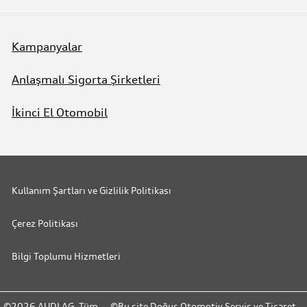
Kampanyalar
Anlaşmalı Sigorta Şirketleri
İkinci El Otomobil
Kullanım Şartları ve Gizlilik Politikası
Çerez Politikası
Bilgi Toplumu Hizmetleri
©2026 AUDI AG. Tüm
©Bu site Doğuş Otomotiv Servis ve Ticaret