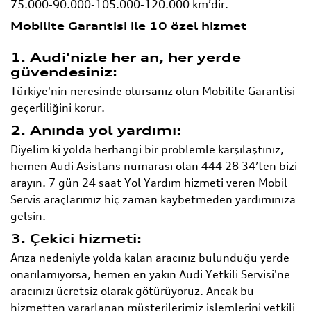
75.000-90.000-105.000-120.000 km’dir.
Mobilite Garantisi ile 10 özel hizmet
1. Audi'nizle her an, her yerde
güvendesiniz:
Türkiye'nin neresinde olursanız olun Mobilite Garantisi
geçerliliğini korur.
2. Anında yol yardımı:
Diyelim ki yolda herhangi bir problemle karşılaştınız,
hemen Audi Asistans numarası olan 444 28 34’ten bizi
arayın. 7 gün 24 saat Yol Yardım hizmeti veren Mobil
Servis araçlarımız hiç zaman kaybetmeden yardımınıza
gelsin.
3. Çekici hizmeti:
Arıza nedeniyle yolda kalan aracınız bulunduğu yerde
onarılamıyorsa, hemen en yakın Audi Yetkili Servisi'ne
aracınızı ücretsiz olarak götürüyoruz. Ancak bu
hizmetten yararlanan müşterilerimiz işlemlerini yetkili