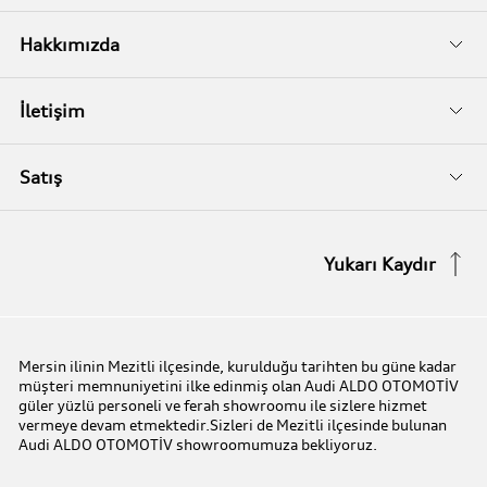
İkinci El
Audi Kasko
Servis Randevusu
Hakkımızda
Audi Garanti Plus
Biz Kimiz?
İletişim
Audi Orijinal Aksesuarlar®
İletişim Bilgileri
Satış
Serviste Prestijin 7 Prensibi
İletişim Formu
Stok Araç Arayın
Yukarı Kaydır
Audi Express Servis
Kampanyalar
Audi Mobilite Garantisi
Audi prime :plus
Mersin ilinin Mezitli ilçesinde, kurulduğu tarihten bu güne kadar
müşteri memnuniyetini ilke edinmiş olan Audi ALDO OTOMOTİV
Audi Online Team
güler yüzlü personeli ve ferah showroomu ile sizlere hizmet
vermeye devam etmektedir.Sizleri de Mezitli ilçesinde bulunan
Audi ALDO OTOMOTİV showroomumuza bekliyoruz.
Benim Audim