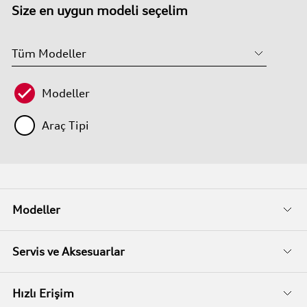
Size en uygun modeli seçelim
Modeller
Araç Tipi
Modeller
Fiyat Listeleri
Servis ve Aksesuarlar
Kampanyalar
Audi Garanti
Hızlı Erişim