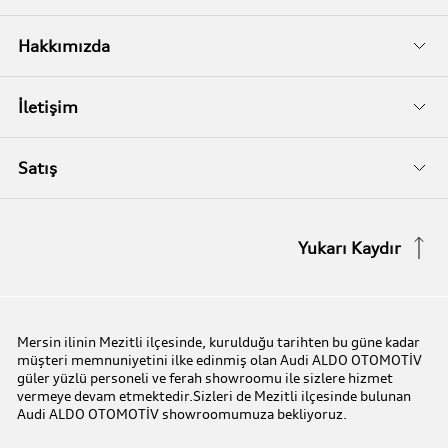
İkinci El
Audi Kasko
Servis Randevusu
Hakkımızda
Audi Garanti Plus
Biz Kimiz?
İletişim
Audi Orijinal Aksesuarlar®
İletişim Bilgileri
Satış
Serviste Prestijin 7 Prensibi
İletişim Formu
Stok Araç Arayın
Yukarı Kaydır
Audi Express Servis
Kampanyalar
Audi Mobilite Garantisi
Audi prime :plus
Mersin ilinin Mezitli ilçesinde, kurulduğu tarihten bu güne kadar
müşteri memnuniyetini ilke edinmiş olan Audi ALDO OTOMOTİV
Audi Online Team
güler yüzlü personeli ve ferah showroomu ile sizlere hizmet
vermeye devam etmektedir.Sizleri de Mezitli ilçesinde bulunan
Audi ALDO OTOMOTİV showroomumuza bekliyoruz.
Benim Audim