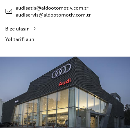
audisatis@aldootomotiv.com.tr
audiservis@aldootomotiv.com.tr
Bize ulaşın
Yol tarifi alın