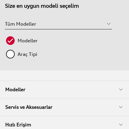
Size en uygun modeli seçelim
Modeller
Araç Tipi
Modeller
Fiyat Listeleri
Servis ve Aksesuarlar
Kampanyalar
Audi Garanti
Hızlı Erişim